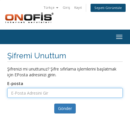
Türkçe
Giriş
Kayıt
Sepeti Görüntüle
Togg
navig
Şifremi Unuttum
Şifrenizi mi unuttunuz? Şifre sıfırlama işlemlerini başlatmak
için EPosta adresinizi girin.
E-posta
Gönder