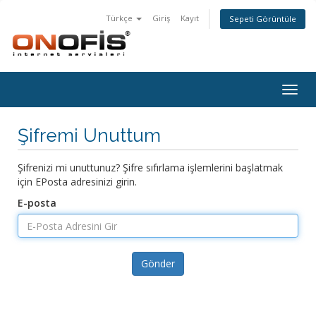
Türkçe
Giriş
Kayıt
Sepeti Görüntüle
Togg
navig
Şifremi Unuttum
Şifrenizi mi unuttunuz? Şifre sıfırlama işlemlerini başlatmak
için EPosta adresinizi girin.
E-posta
Gönder