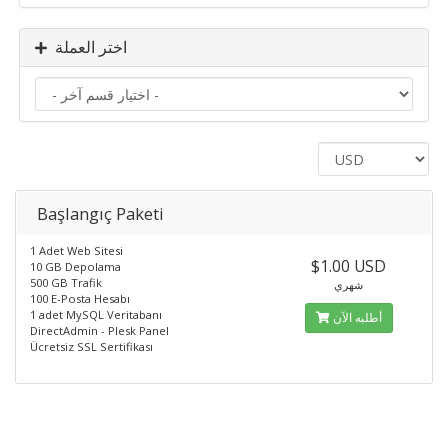
اختر العملة
Başlangıç Paketi
1 Adet Web Sitesi
$1.00 USD
10 GB Depolama
500 GB Trafik
شهري
100 E-Posta Hesabı
1 adet MySQL Veritabanı
أطلبه الآن
DirectAdmin - Plesk Panel
Ücretsiz SSL Sertifikası