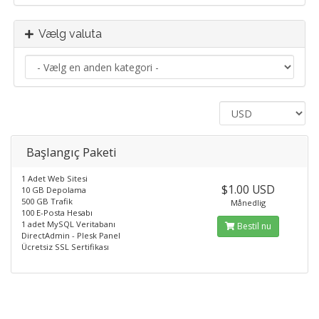
Vælg valuta
Başlangıç Paketi
1 Adet Web Sitesi
$1.00 USD
10 GB Depolama
500 GB Trafik
Månedlig
100 E-Posta Hesabı
1 adet MySQL Veritabanı
Bestil nu
DirectAdmin - Plesk Panel
Ücretsiz SSL Sertifikası