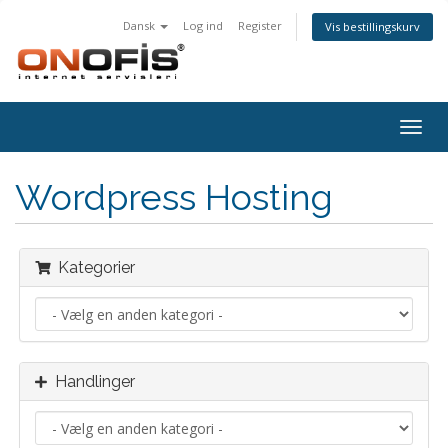
Dansk
Log ind
Register
Vis bestillingskurv
Togg
navig
Wordpress Hosting
Kategorier
Handlinger