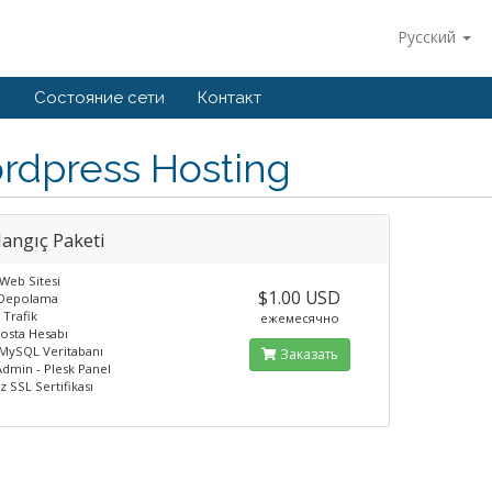
Русский
й
Состояние сети
Контакт
rdpress Hosting
langıç Paketi
Web Sitesi
$1.00 USD
 Depolama
 Trafik
ежемесячно
Posta Hesabı
 MySQL Veritabanı
Заказать
Admin - Plesk Panel
z SSL Sertifikası