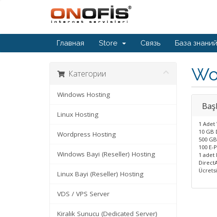
Главная
Store
Связь
База знани
Wo
Категории
Windows Hosting
Baş
Linux Hosting
1 Adet 
10 GB
Wordpress Hosting
500 GB
100 E-
Windows Bayi (Reseller) Hosting
1 adet
Direct
Ücretsi
Linux Bayi (Reseller) Hosting
VDS / VPS Server
Kiralık Sunucu (Dedicated Server)