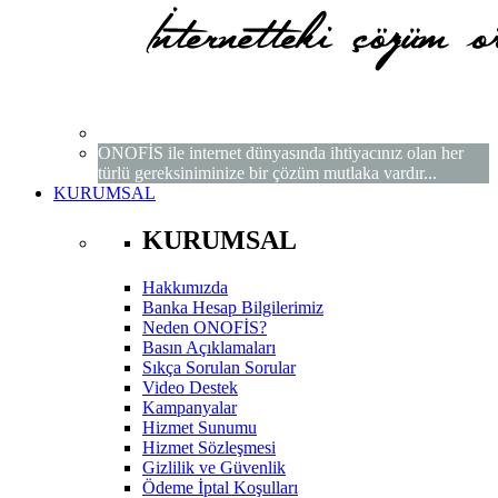
ONOFİS ile internet dünyasında ihtiyacınız olan her
türlü gereksiniminize bir çözüm mutlaka vardır...
KURUMSAL
KURUMSAL
Hakkımızda
Banka Hesap Bilgilerimiz
Neden ONOFİS?
Basın Açıklamaları
Sıkça Sorulan Sorular
Video Destek
Kampanyalar
Hizmet Sunumu
Hizmet Sözleşmesi
Gizlilik ve Güvenlik
Ödeme İptal Koşulları