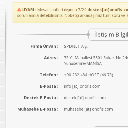
UYARI
: Mesai saatleri dışında 7/24
destek[at]onofis.c
sorunlarınızı iletebilirsiniz. Nöbetçi arkadaşımız tüm soru ve 
İletişim Bilg
Firma Ünvan :
SPDNET A.Ş.
Adres :
75.Yıl Mahallesi 5301 Sokak No:24
Yunusemre/MANİSA
Telefon :
+90 232 484 HOST (46 78)
E-Posta :
info [at] onofis.com
Destek E-Posta :
destek [at] onofis.com
Muhasebe E-Posta :
muhasebe [at] onofis.com