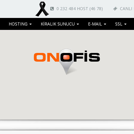
0 232 484 HOST (46 78)
CANLI
HOSTING
KİRALIK SUNUCU
E-MAIL
SSL