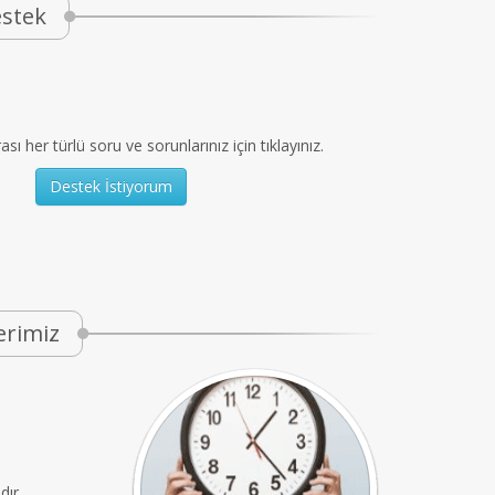
stek
ı her türlü soru ve sorunlarınız için tıklayınız.
Destek İstiyorum
erimiz
ır.