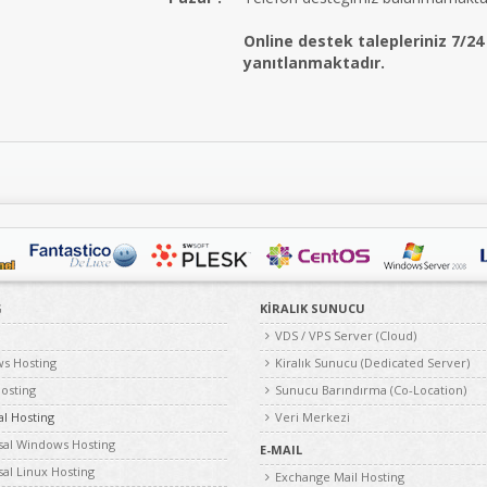
Online destek talepleriniz 7/24
yanıtlanmaktadır.
G
KİRALIK SUNUCU
VDS / VPS Server (Cloud)
s Hosting
Kiralık Sunucu (Dedicated Server)
osting
Sunucu Barındırma (Co-Location)
l Hosting
Veri Merkezi
al Windows Hosting
E-MAIL
al Linux Hosting
Exchange Mail Hosting