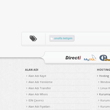
onofis iletişim
ALAN ADI
HOSTIN
Alan Adı Kayıt
Hosting
Alan Adı Yenileme
Window
Alan Adı Transfer
Linux H
Alan Adı Whois
Kurumsa
IDN Çevirici
Kurums
Alan Adı Fiyatları
Kurums