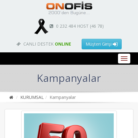
0 232 484 HOST (46 78)
CANLI DESTEK
ONLINE
Müşteri Girişi
Kampanyalar
KURUMSAL
Kampanyalar