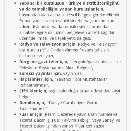
Yabancı bir kuruluşun Türkiye distribütörlüğünü
ya da temsilciliğini yapan kuruluşlar için,
başvurulan alan adına ait tescil belgesi gerekmektedir.
Bunun yanı sıra isim sahibi şirketin başvurulan alan
adının distribütör ya da temsilci şirket tarafından
alınabileceğine dair iznini belgeleyen antetli kağıtları
üzerinde, imzalı ve kaşeli yetki belgesi,
Radyo ve televizyonlar için,
Radyo ve Televizyon
Üst Kurulu (RTÜK)'ndan alınmış frekans tahsisini
bildiren resmi yazı,
Dergi ve gazeteler için,
"derginin/gazetenin aslı" ve
"Mevkute Beyannamesi Alındı Belgesi",
Süresiz yayınlar için,
yayının aslı,
İlaç isimleri için,
"Yabancı Tıbbi Müstahzarlar
Ruhsatnamesi",
Çiftlikler için,
bağlı bulunduğu ziraat odasından kayıt
belgesi.
Gemiler için,
"Türkiye Cumhuriyeti Gemi
Tasdiknamesi"
Fuarlar için,
Resmi Gazetede yayınlanan "Sanayi ve
Ticaret Bakanlığı Fuar Takvimi Tebliği" veya Sanayi ve
Ticaret Bakanlığı'ndan alınan "Fuar İzni Yazısı"