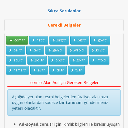
Sıkça Sorulanlar
Gerekli Belgeler
.com.tr
.net.tr
.org.tr
.biz.tr
.gov.tr
.bel.tr
.tel.tr
.gen.tr
.web.tr
.k12.tr
.edu.tr
.pol.tr
.bbs.tr
.tsk.tr
.info.tr
.name.tr
.av.tr
.dr.tr
.tv.tr
.com.tr Alan Adı İçin Gereken Belgeler
Aşağıda yer alan resmi belgelerden faaliyet alanınıza
uygun olanlardan sadece
bir tanesini
göndermeniz
yeterli olacaktır.
Ad-soyad.com.tr için,
kimlik bilgileri ile birebir uyuşan