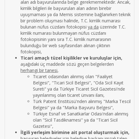
alan adı başvurularında belge gerekmemektedir. Ancak,
kimlik bilgileri ile başvurulan alan adının birebir
uyuşmaması ya da Mernis sistemine bağlanırken teknik
bir problem oluşması halinde, T.C. kimlik numarası
bulunan nüfus cüzdanı fotokopisi
ya da
üzerinde T.C.
kimlik numarası bulunmayan nüfus cüzdanı
fotokopisinin yanı sıra T.C. kimlik numarasının
bulunduğu bir web sayfasından alınan çıktının
fotokopisi,
Ticari amaçlı tüzel kişilikler ve kuruluşlar için,
aşağıdaki üç maddede sözü geçen belgelerden
herhangi bir tanesi
,
Ticaret odasından alınmış olan "Faaliyet
Belgesi", "Ticari Sicil Belgesi", "Oda Sicil Kayıt
Sureti" ya da Türkiye Ticaret Sicil Gazetesi'nde
yayınlanmış olan ticaret ünvanı ilanı,
Türk Patent Enstitüsü'nden alınmış "Marka Tescil
Belgesi" ya da "Marka Başvuru Belgesi",
Türkiye Esnaf ve Sanatkarlar Odası'ndan alınmış
olan "Sicil Tasdiknamesi" ya da "Ticari Sicil
Gazetesi",
İlgili yerleşim birimine ait portal oluşturmak için,
başvuran belediyeler için belediye başkanı imzalı talep