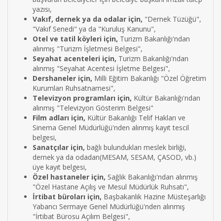
yazısı,
Vakıf, dernek ya da odalar için,
"Dernek Tüzüğü",
"Vakıf Senedi" ya da "Kuruluş Kanunu",
Otel ve tatil köyleri için,
Turizm Bakanlığı'ndan
alınmış "Turizm İşletmesi Belgesi",
Seyahat acenteleri için,
Turizm Bakanlığı'ndan
alınmış "Seyahat Acentesi İşletme Belgesi",
Dershaneler için,
Milli Eğitim Bakanlığı "Özel Öğretim
Kurumları Ruhsatnamesi",
Televizyon programları için,
Kültür Bakanlığı'ndan
alınmış "Televizyon Gösterim Belgesi"
Film adları için,
Kültür Bakanlığı Telif Hakları ve
Sinema Genel Müdürlüğü'nden alınmış kayıt tescil
belgesi,
Sanatçılar için,
bağlı bulundukları meslek birliği,
dernek ya da odadan(MESAM, SESAM, ÇASOD, vb.)
üye kayıt belgesi,
Özel hastaneler için,
Sağlık Bakanlığı'ndan alınmış
"Özel Hastane Açılış ve Mesul Müdürlük Ruhsatı",
İrtibat büroları için,
Başbakanlık Hazine Müsteşarlığı
Yabancı Sermaye Genel Müdürlüğü'nden alınmış
"İrtibat Bürosu Açılım Belgesi",