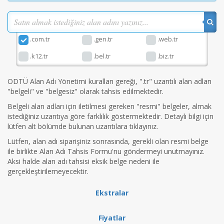
.com.tr
.gen.tr
.web.tr
.k12.tr
.bel.tr
.biz.tr
ODTÜ Alan Adı Yönetimi kuralları gereği, ".tr" uzantılı alan adları
"belgeli" ve "belgesiz" olarak tahsis edilmektedir.
Belgeli alan adları için iletilmesi gereken "resmi" belgeler, almak
istediğiniz uzantıya göre farklılık göstermektedir. Detaylı bilgi için
lütfen alt bölümde bulunan uzantılara tıklayınız.
Lütfen, alan adı siparişiniz sonrasında, gerekli olan resmi belge
ile birlikte Alan Adı Tahsis Formu'nu göndermeyi unutmayınız.
Aksi halde alan adı tahsisi eksik belge nedeni ile
gerçekleştirilemeyecektir.
Ekstralar
Fiyatlar