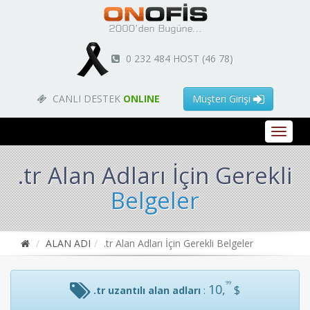
0 232 484 HOST (46 78)
CANLI DESTEK
ONLINE
Müşteri Girişi
.tr Alan Adları İçin Gerekli
Belgeler
ALAN ADI
.tr Alan Adları İçin Gerekli Belgeler
99
10,
.tr uzantılı alan adları
: