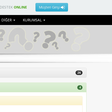
 DESTEK
ONLINE
Müşteri Girişi
DİĞER
KURUMSAL
26
4