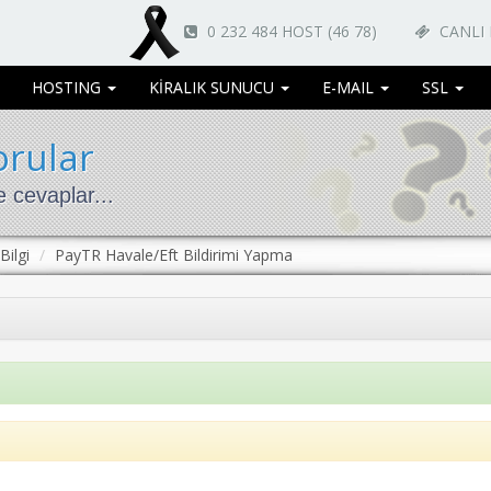
0 232 484 HOST (46 78)
CANLI
HOSTING
KİRALIK SUNUCU
E-MAIL
SSL
orular
 cevaplar...
Bilgi
PayTR Havale/Eft Bildirimi Yapma