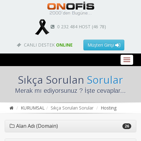
0 232 484 HOST (46 78)
CANLI DESTEK
ONLINE
Müşteri Girişi
Sıkça Sorulan
Sorular
Merak mı ediyorsunuz ? İşte cevaplar...
KURUMSAL
Sıkça Sorulan Sorular
Hosting
Alan Adı (Domain)
26