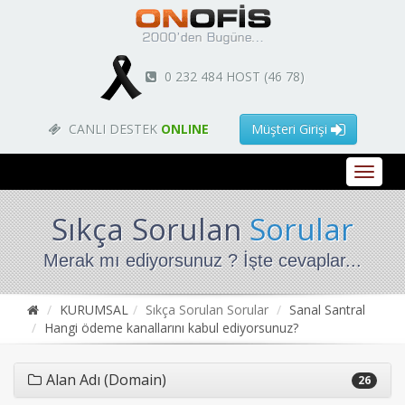
0 232 484 HOST (46 78)
CANLI DESTEK
ONLINE
Müşteri Girişi
Sıkça Sorulan
Sorular
Merak mı ediyorsunuz ? İşte cevaplar...
KURUMSAL
Sıkça Sorulan Sorular
Sanal Santral
Hangi ödeme kanallarını kabul ediyorsunuz?
Alan Adı (Domain)
26