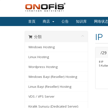
首頁
商店
公告
知识库
网络状
IP
分類
Windows Hosting
/29
Linux Hosting
8 IP
5 Kullan
Wordpress Hosting
Windows Bayi (Reseller) Hosting
Linux Bayi (Reseller) Hosting
VDS / VPS Server
Kiralık Sunucu (Dedicated Server)