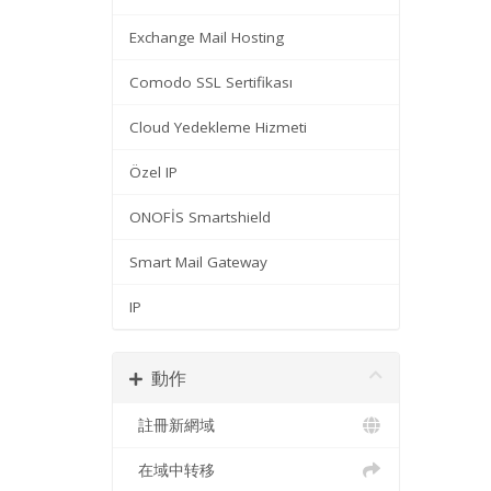
Exchange Mail Hosting
Comodo SSL Sertifikası
Cloud Yedekleme Hizmeti
Özel IP
ONOFİS Smartshield
Smart Mail Gateway
IP
動作
註冊新網域
在域中转移