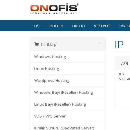
 רשת
בסיס ידע
הכרזות
חנות
בית
IP
קטגוריות
Windows Hosting
/29
Linux Hosting
8 IP
5 Kullan
Wordpress Hosting
Windows Bayi (Reseller) Hosting
Linux Bayi (Reseller) Hosting
VDS / VPS Server
Kiralık Sunucu (Dedicated Server)