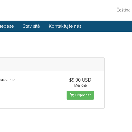
Čeština
gebase
Stav sítě
Kontaktujte nás
$9.00 USD
ılabilir IP
Měsíčně
Objednat