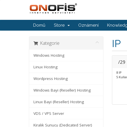
Domů
Store
Oznámení
Knowled
IP
Kategorie
Windows Hosting
/29
Linux Hosting
8 IP
5 Kullan
Wordpress Hosting
Windows Bayi (Reseller) Hosting
Linux Bayi (Reseller) Hosting
VDS / VPS Server
Kiralık Sunucu (Dedicated Server)