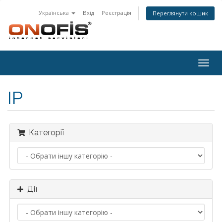
Українська
Вхід
Реєстрація
Переглянути кошик
Togg
navig
IP
Категорії
Дії