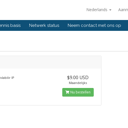
Nederlands
Aanm
ennis basis
Netwerk status
Neem contact met ons op
$9.00 USD
ılabilir IP
Maandelijks
Nu bestellen