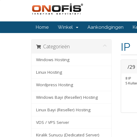
Home
Winkel
Aankondigingen
K
IP
Categorieën
Windows Hosting
/29
Linux Hosting
8 IP
5 Kullan
Wordpress Hosting
Windows Bayi (Reseller) Hosting
Linux Bayi (Reseller) Hosting
VDS / VPS Server
Kiralık Sunucu (Dedicated Server)