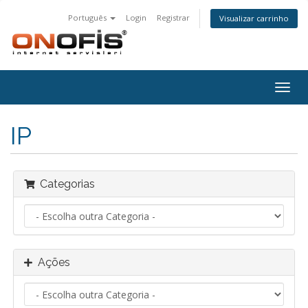
Português
Login
Registrar
Visualizar carrinho
Alter
nave
IP
Categorias
Ações