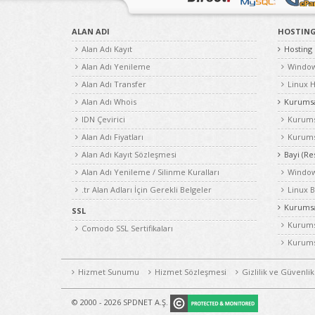
ALAN ADI
HOSTIN
Alan Adı Kayıt
Hosting
Alan Adı Yenileme
Window
Alan Adı Transfer
Linux H
Alan Adı Whois
Kurumsa
IDN Çevirici
Kurums
Alan Adı Fiyatları
Kurums
Alan Adı Kayıt Sözleşmesi
Bayi (Re
Alan Adı Yenileme / Silinme Kuralları
Windows
.tr Alan Adları İçin Gerekli Belgeler
Linux B
Kurumsal
SSL
Kurumsa
Comodo SSL Sertifikaları
Kurumsa
Hizmet Sunumu
Hizmet Sözleşmesi
Gizlilik ve Güvenlik
© 2000 - 2026 SPDNET A.Ş.