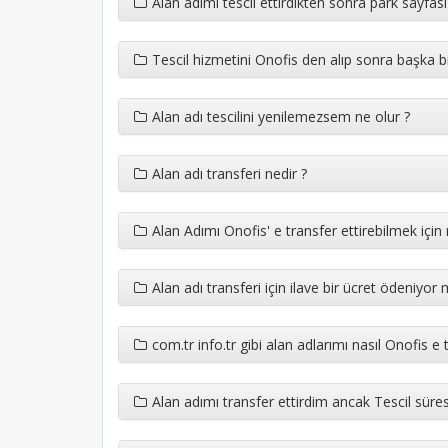
Alan adımı tescil ettirdikten sonra park sayfa
Tescil hizmetini Onofis den alıp sonra başka bir
Alan adı tescilini yenilemezsem ne olur ?
Alan adı transferi nedir ?
Alan Adımı Onofis' e transfer ettirebilmek içi
Alan adı transferi için ilave bir ücret ödeniyor 
com.tr info.tr gibi alan adlarımı nasıl Onofis e 
Alan adımı transfer ettirdim ancak Tescil süre