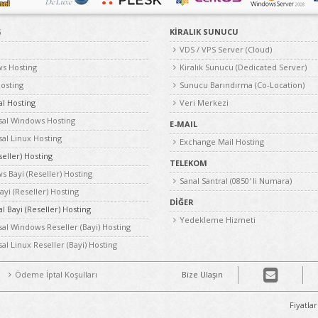
G
KİRALIK SUNUCU
VDS / VPS Server (Cloud)
s Hosting
Kiralık Sunucu (Dedicated Server)
osting
Sunucu Barındırma (Co-Location)
l Hosting
Veri Merkezi
al Windows Hosting
E-MAIL
al Linux Hosting
Exchange Mail Hosting
seller) Hosting
TELEKOM
 Bayi (Reseller) Hosting
Sanal Santral (0850' li Numara)
ayi (Reseller) Hosting
DİĞER
 Bayi (Reseller) Hosting
Yedekleme Hizmeti
l Windows Reseller (Bayi) Hosting
l Linux Reseller (Bayi) Hosting
Ödeme İptal Koşulları
Bize Ulaşın
Fiyatla