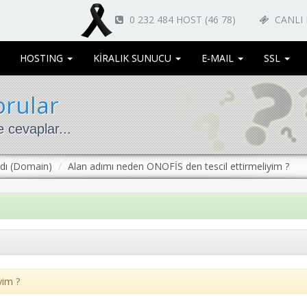
0 232 484 HOST (46 78)
CANLI
HOSTING
KİRALIK SUNUCU
E-MAIL
SSL
orular
 cevaplar...
Adı (Domain)
Alan adımı neden ONOFİS den tescil ettirmeliyim ?
yim ?