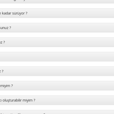
 ne kadar sürüyor ?
sunuz ?
z ?
z ?
 miyim ?
cı oluşturabilir miyim ?