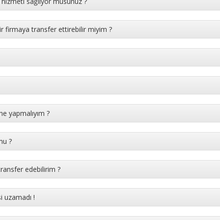
sı hizmeti sağlıyor musunuz ?
 firmaya transfer ettirebilir miyim ?
n ne yapmalıyım ?
mu ?
transfer edebilirim ?
si uzamadı !