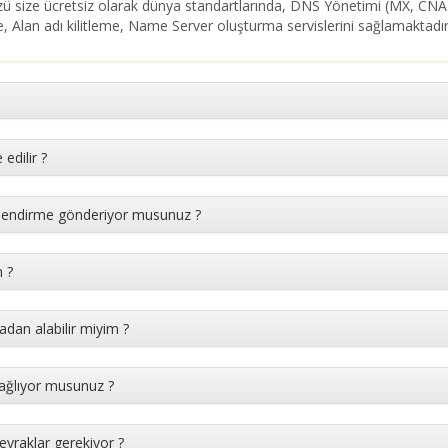
üzü size ücretsiz olarak dünya standartlarında, DNS Yönetimi (MX, CN
, Alan adı kilitleme, Name Server oluşturma servislerini sağlamaktadır
edilir ?
lgilendirme gönderiyor musunuz ?
m ?
adan alabilir miyim ?
sağlıyor musunuz ?
 evraklar gerekiyor ?