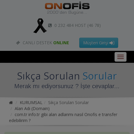
0 232 484 HOST (46 78)
CANLI DESTEK
ONLINE
Müşteri Girişi
Sıkça Sorulan
Sorular
Merak mı ediyorsunuz ? İşte cevaplar...
KURUMSAL
Sıkça Sorulan Sorular
Alan Adı (Domain)
com.tr info.tr gibi alan adlarımı nasıl Onofis e transfer
edebilirim ?